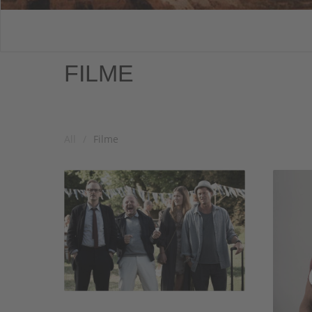
FILME
All
Filme