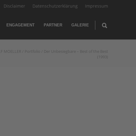
Disclaimer
Datenschutzerklärung
Impressum
ENGAGEMENT
PARTNER
GALERIE
LF MOELLER
/
Portfolio
/
Der Unbesiegbare – Best of the Best
(1993)