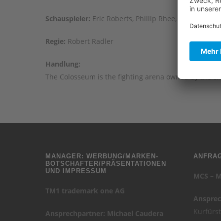
Schauspieler:
Eric Roberts, Phillip Rhee, Chris Penn,
Regie:
Robert Radler
Handlung:
The Colosseum is the fighting arena owned by the ch
MANAGER: WERBUNG/MARKEN-
ANFRAG
BOTSCHAFTER/PRÄSENTATIONEN
UND IMPRESSUM
MCS – M
TM1 trademark one AG
Ansprec
Kurfürs
Ansprechpartner: Michael Caudera