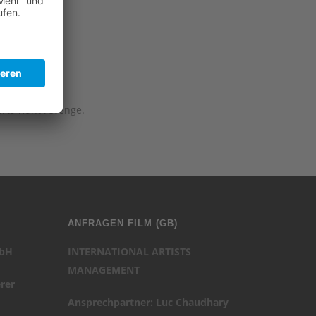
erts want revenge.
ANFRAGEN FILM (GB)
mbH
INTERNATIONAL ARTISTS
MANAGEMENT
rer
Ansprechpartner: Luc Chaudhary