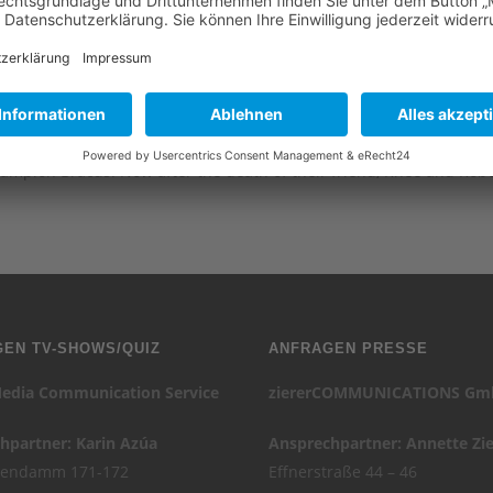
 Edan Gross
ampion Bracus. Now after the death of their friend, Rhee and Rob
EN TV-SHOWS/QUIZ
ANFRAGEN PRESSE
edia Communication Service
ziererCOMMUNICATIONS G
hpartner: Karin Azúa
Ansprechpartner: Annette Zie
tendamm 171-172
Effnerstraße 44 – 46