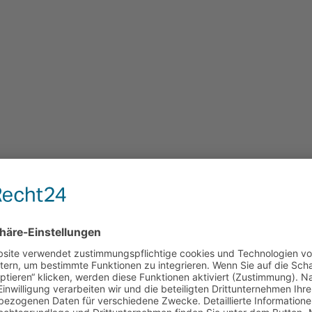
ref_=nm_flmg_act_40