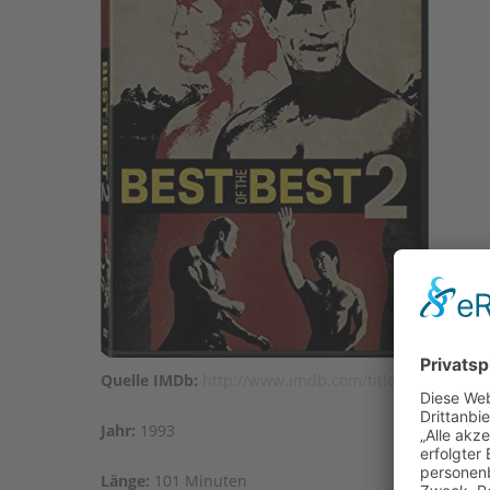
Quelle IMDb:
http://www.imdb.com/title/tt0106393/?
Jahr:
1993
Länge:
101 Minuten