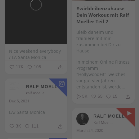
#wirbleibenzuhause -
Dein Workout mit Ralf
Moeller Teil 2
Bleib daheim und
trainiere mit mir
zusammen bei Dir zu
Hause.
Nice weekend everybody
/ LA Santa Monica
In meinem Online Fitness
17K
105
Programm
"HollywoodFit", welches
vor gut vier Jahren
entstanden ist, werde...
RALF MOELLER
ralf.moeller
5K
55
15
Dec 5, 2021
LA/ Santa Monica
RALF MOELLER
Ralf Moeller
3K
111
March 24, 2020