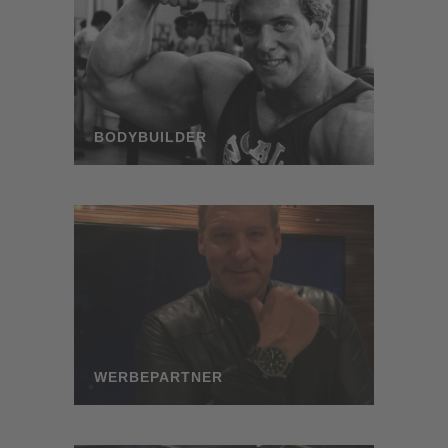
Wir verwenden einen Service eines
Drittanbieters, um Videoinhalte einzubetten.
Dieser Service kann Daten zu Ihren Aktivitäten
sammeln. Bitte lesen Sie die Details durch und
stimmen Sie der Nutzung des Service zu, um
dieses Video anzusehen.
BODYBUILDER
MEHR
INFORMATIONEN
AKZEPTIEREN
Powered by
Usercentrics Consent Management
Platform
WERBEPARTNER