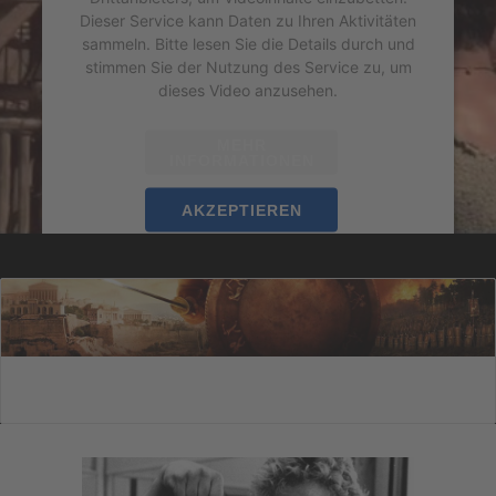
Dieser Service kann Daten zu Ihren Aktivitäten
sammeln. Bitte lesen Sie die Details durch und
stimmen Sie der Nutzung des Service zu, um
dieses Video anzusehen.
MEHR
INFORMATIONEN
AKZEPTIEREN
powered by
Usercentrics Consent Management
Platform
&
eRecht24
Wir benötigen Ihre Zustimmung,
um den YouTube Video-Service zu
laden!