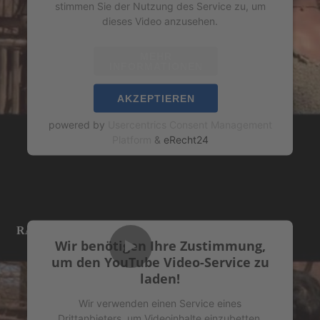
stimmen Sie der Nutzung des Service zu, um
dieses Video anzusehen.
MEHR
INFORMATIONEN
AKZEPTIEREN
powered by
Usercentrics Consent Management
Platform
&
eRecht24
RALF MOELLER
Schauspieler & Regisseur
Wir benötigen Ihre Zustimmung,
um den YouTube Video-Service zu
laden!
Wir verwenden einen Service eines
Drittanbieters, um Videoinhalte einzubetten.