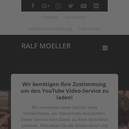
Kontakt
Disclaimer
Datenschutzerklärung
Impressum
RALF MOELLER
Wir benötigen Ihre Zustimmung,
um den YouTube Video-Service zu
laden!
Wir verwenden einen Service eines
Drittanbieters, um Videoinhalte einzubetten.
Dieser Service kann Daten zu Ihren Aktivitäten
sammeln. Bitte lesen Sie die Details durch und