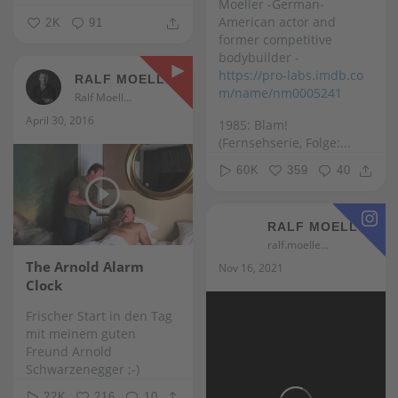
Moeller -German-
American actor and
2K
91
former competitive
bodybuilder -
https://pro-labs.imdb.co
RALF MOELLER
m/name/nm0005241
Ralf Moeller
April 30, 2016
1985: Blam!
(Fernsehserie, Folge:...
60K
359
40
RALF MOELLER
ralf.moeller
The Arnold Alarm
Nov 16, 2021
Clock
Frischer Start in den Tag
mit meinem guten
Freund Arnold
Schwarzenegger ;-)
22K
216
10