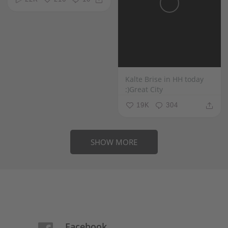
Kalte Brise in HH today
:)Great City
19K
304
SHOW MORE
Facebook