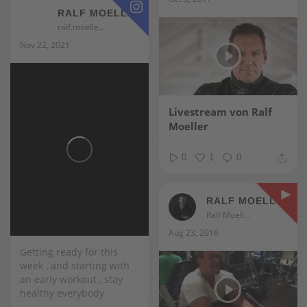
RALF MOELLER
ralf.moeller
Nov 22, 2021
Livestream von Ralf
Moeller
0
1
0
RALF MOELLER
Ralf Moeller
Aug 23, 2016
Getting ready for this
week , and starting with
an early workout , stay
healthy everybody