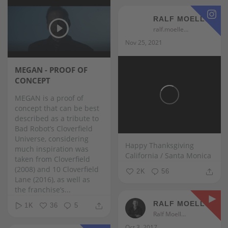
RALF MOELLER
ralf.moeller
Nov 25, 2021
MEGAN - PROOF OF
CONCEPT
MEGAN is a proof of
concept that can be best
described as a tribute to
Bad Robot’s Cloverfield
Universe, considering
Happy Thanksgiving
much inspiration was
California / Santa Monica
taken from Cloverfield
(2008) and 10 Cloverfield
2K
56
Lane (2016), as well as
the franchise’s...
RALF MOELLER
1K
36
5
Ralf Moeller
Oct 3, 2017