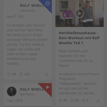
RALF MOELLER
ralf.moeller
Nov 27, 2021
To workout your Muscle
and eat the right food,
#wirbleibenzuhause -
will keep you in shape
Dein Workout mit Ralf
and your immune system
Moeller Teil 1
strong. Try less meat &
sugar, low carbs and
Bleib daheim und
more protein, good
trainiere mit mir
weekend and stay
zusammen bei Dir zu
healthy
Hause.
In meinem Online Fitness
4K
143
Programm
"HollywoodFit", welches
vor gut vier Jahren
RALF MOELLER
entstanden ist, werde...
Ralf Moeller
Aug 1, 2018
4K
60
8