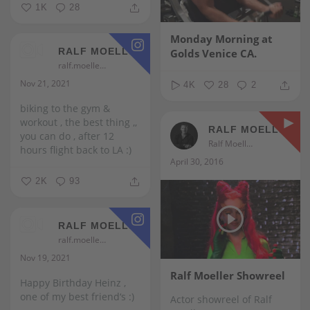
1K
28
Monday Morning at
RALF MOELLER
Golds Venice CA.
ralf.moeller
Nov 21, 2021
4K
28
2
biking to the gym &
workout , the best thing ,,
RALF MOELLER
you can do , after 12
Ralf Moeller
hours flight back to LA :)
April 30, 2016
2K
93
RALF MOELLER
ralf.moeller
Nov 19, 2021
Ralf Moeller Showreel
Happy Birthday Heinz ,
one of my best friend‘s :)
Actor showreel of Ralf