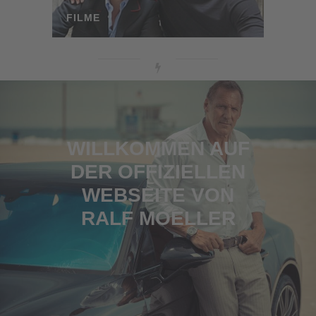
FILME
WILLKOMMEN AUF
DER OFFIZIELLEN
WEBSEITE VON
RALF MOELLER