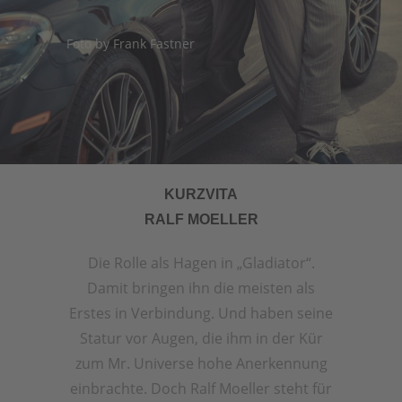
Foto by Frank Fastner
KURZVITA
RALF MOELLER
Die Rolle als Hagen in „Gladiator“.
Damit bringen ihn die meisten als
Erstes in Verbindung. Und haben seine
Statur vor Augen, die ihm in der Kür
zum Mr. Universe hohe Anerkennung
einbrachte. Doch Ralf Moeller steht für