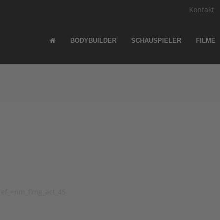
Kontakt
BODYBUILDER
SCHAUSPIELER
FILME
ref_=nm_flmg_act_45