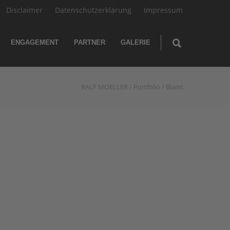
Disclaimer
Datenschutzerklärung
Impressum
ENGAGEMENT
PARTNER
GALERIE
RALF MOELLER
/
Portfolio
/
Blam!