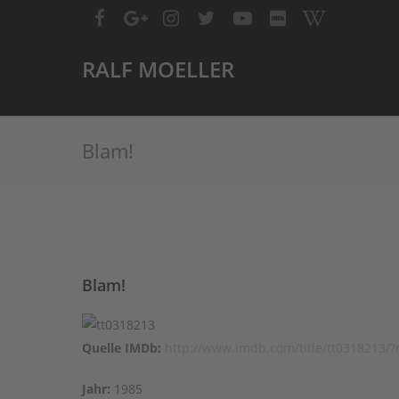
RALF MOELLER
Blam!
Blam!
Quelle IMDb:
http://www.imdb.com/title/tt0318213/?
Jahr:
1985