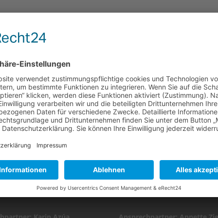
n, Dolly Dollar, Sigi Hümmer
EN TV-SHOWS/QUIZ
ANFRAGEN PRESSE
edia Communication Service
ziererCOMMUNICATIONS G
hpartner: Karin Azúa
Ansprechpartner: Annette Zie