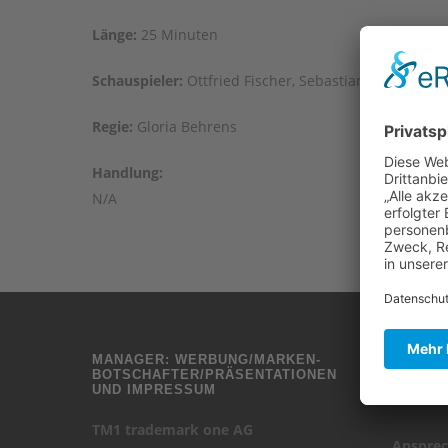
Länge:
25 Minuten
Schauspieler:
Ottfried Fischer, Sebastian Deutschman
Regie:
Gloria Behrens
Handlung:
N/A
MANAGER: WERBUNG/MARKEN-
ANFRAG
BOTSCHAFTER/PRÄSENTATIONEN
UND IMPRESSUM
MCS – M
TM1 trademark one AG
Ansprec