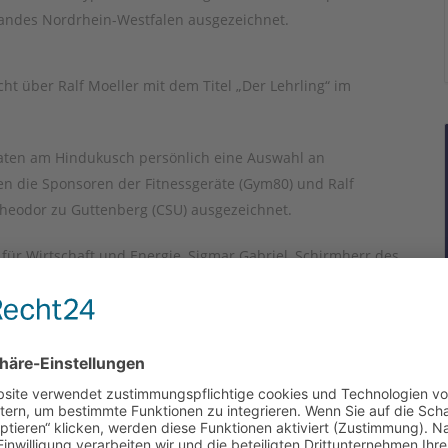
Landes Nordrhein-Westfalen ausgezeichnet.
t über Ralf Moeller mit dem Titel „Der Lehrling“ im
aten am Hindukusch persönlich eine Auswahl an
en die Sponsoren der Fitnessgeräte (Gym80) und Ralf
Theodor zu Guttenberg (CSU) ausgezeichnet.
für Wirtschaft und Energie, Sigmar Gabriel, Schirmherr des
zember 2014 lief der Wettbewerb als Pilotwettbewerb erstmal
oll ab diesem Jahr 2016 bundesweit durchgeführt werden.
re Zustimmung, um den
o-Service zu laden!