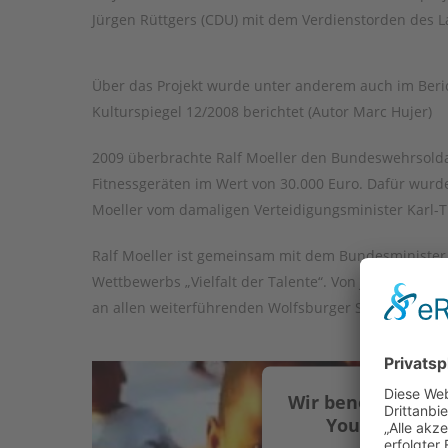
Jürgen Rüttgers (CDU) mit dem Verdienstorden des 
Über das Projekt wurde unter anderem auch im Berich
Kulturspiegel 12/2008 berichtet (Autor Marc Hujer)
2009 überbrachte Ralf Moeller den Bundeswehrsold
Fitnessgeräten im Wert von 30.000 Euro. Dafür wurd
Moeller vom damaligen Verteidigungsminister Karl-
Ralf Moeller ist gemeinsam mit dem Bundesminister 
Wettbewerbs „Vielfalt der Talente“. Von Juni bis De
an allen weiterführenden Wolfsburger Schulen. Er s
Wir benötigen Ih
YouTube Vide