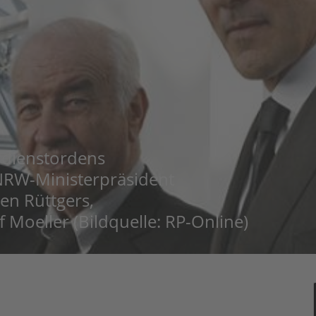
rdienstordens
NRW-Ministerpräsident
rgen Rüttgers,
f Moeller (Bildquelle: RP-Online)