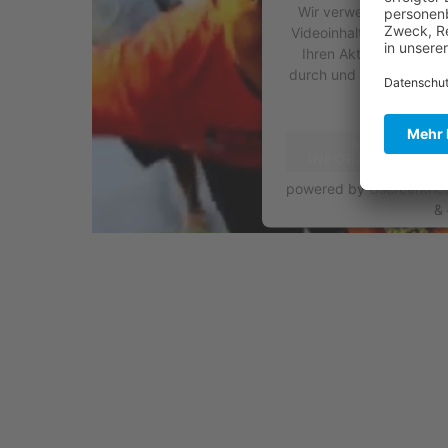
Wir verwenden einen Se
Videoinhalte einzubette
Ihren Aktivitäten samme
durch und stimmen Sie 
dieses V
MEHR
INFORMATIONEN
powered by
Usercentri
&