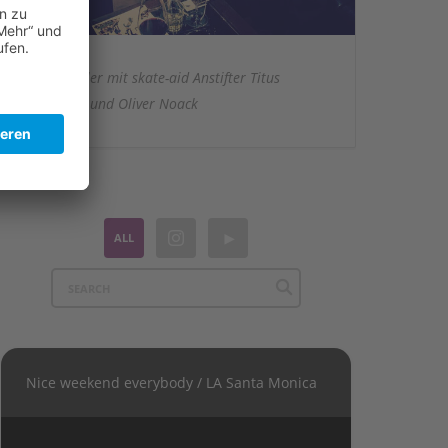
Ralf Moeller mit skate-aid Anstifter Titus
Dittmann und Oliver Noack
ALL
Nice weekend everybody / LA Santa Monica