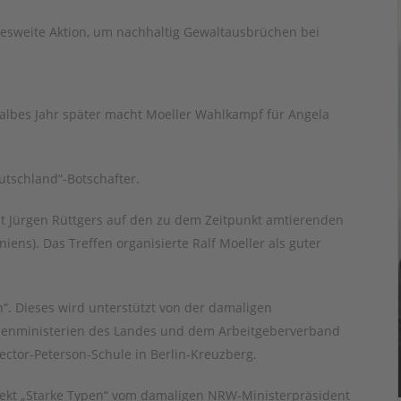
esweite Aktion, um nachhaltig Gewaltausbrüchen bei
 halbes Jahr später macht Moeller Wahlkampf für Angela
utschland“-Botschafter.
ent Jürgen Rüttgers auf den zu dem Zeitpunkt amtierenden
ens). Das Treffen organisierte Ralf Moeller als guter
“. Dieses wird unterstützt von der damaligen
ußenministerien des Landes und dem Arbeitgeberverband
ctor-Peterson-Schule in Berlin-Kreuzberg.
ojekt „Starke Typen“ vom damaligen NRW-Ministerpräsident