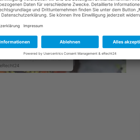
rvice eines Drittanbieters, um
n. Dieser Service kann Daten zu
ln. Bitte lesen Sie die Details
der Nutzung des Service zu, um
ideo anzusehen.
AKZEPTIEREN
cs Consent Management Platform
eRecht24