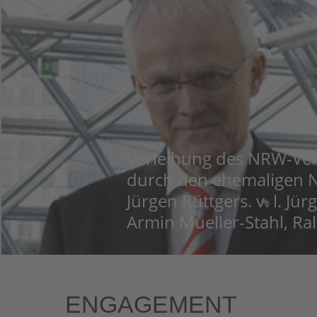
Verleihung des NRW-Ve
durch den ehemaligen 
Jürgen Rüttgers. v. l. Jü
Armin Mueller-Stahl, Ral
ENGAGEMENT