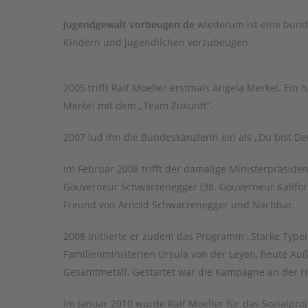
Jugendgewalt vorbeugen.de
wiederum ist eine bund
Kindern und Jugendlichen vorzubeugen.
2005 trifft Ralf Moeller erstmals Angela Merkel. Ein
Merkel mit dem „Team Zukunft“.
2007 lud ihn die Bundeskanzlerin ein als „Du bist De
Im Februar 2008 trifft der damalige Ministerpräsid
Gouverneur Schwarzenegger (38. Gouverneur Kaliforni
Freund von Arnold Schwarzenegger und Nachbar.
2008 initiierte er zudem das Programm „Starke Typen
Familienministerien Ursula von der Leyen, heute A
Gesamtmetall. Gestartet war die Kampagne an der He
Im Januar 2010 wurde Ralf Moeller für das Sozialpr