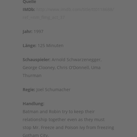
Quelle
IMDb:
http://www.imdb.com/title/tt0118688/?
ref_=nm_flmg_act_37
Jahr:
1997
Länge:
125 Minuten
Schauspieler:
Arnold Schwarzenegger,
George Clooney, Chris O'Donnell, Uma
Thurman
Regie:
Joel Schumacher
Handlung:
Batman and Robin try to keep their
relationship together even as they must
stop Mr. Freeze and Poison Ivy from freezing
Gotham City.