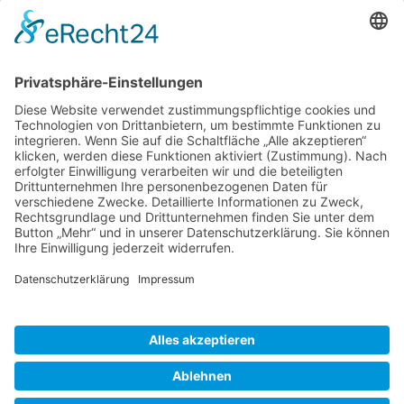
Ansprechpartner: Luc Chaudhary
25-27 Heath Street
Hampstead
London NW3 6TR (GB)
Ansprechpartner
Luc Chaudhary
+44 (0)20 7794 3705
www.internationalartistsmanagement.co.uk
internationalartistsmanagement.co.uk
© 2018 RALF MOELLER · by
BREITENGRAT .
Klötzing & Noack