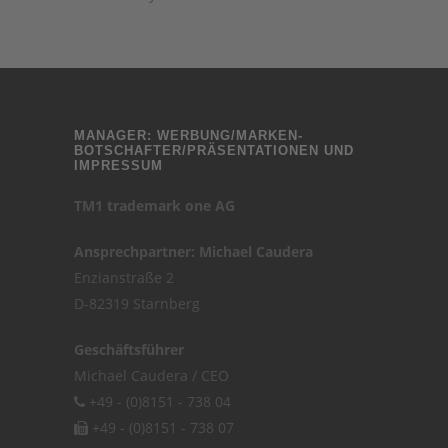
MANAGER: WERBUNG/MARKEN-
BOTSCHAFTER/PRÄSENTATIONEN UND
IMPRESSUM
TM1 trademark one AG
Ansprechpartner: Michael Caudera
Enzianstraße 2
D-82319 Starnberg
Geschäftsführer
Michael Caudera / CEO
+49 - (0)8151 - 738 04
+49 - (0)8151 - 738 07