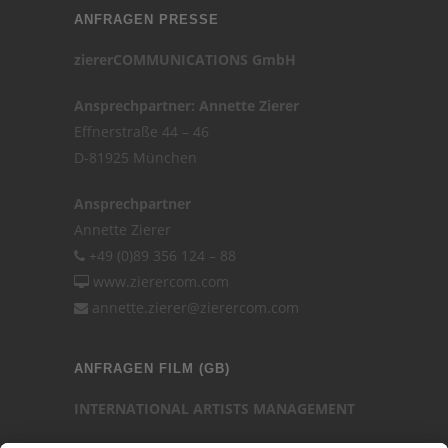
ANFRAGEN PRESSE
ziererCOMMUNICATIONS GmbH
Ansprechpartner: Annette Zierer
Effnerstraße 44 – 46
D-81925 München
Ansprechpartner
Annette Zierer
+49 (0)89 356 124 – 88
www.zierercom.com
annette.zierer@zierercom.com
ANFRAGEN FILM (GB)
INTERNATIONAL ARTISTS MANAGEMENT