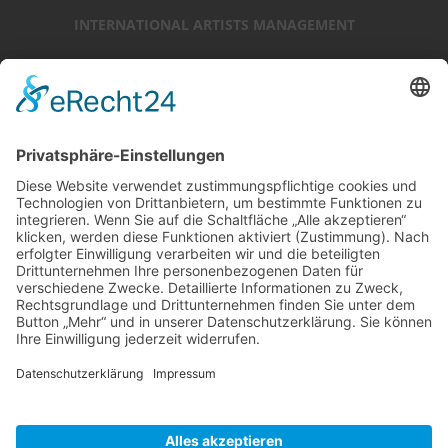
INTERNATIONAL ARTISTS MANAGEMENT
Ansprechpartner: Luc Chaudhary
25-27 Heath Street
Hampstead
London NW3 6TR (GB)
Ansprechpartner
Luc Chaudhary
+44 (0)20 7794 3705
www.internationalartistsmanagement.co.uk
internationalartistsmanagement.co.uk
© 2018 RALF MOELLER · by
BREITENGRAT .