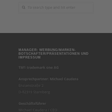
MANAGER: WERBUNG/MARKEN-
BOTSCHAFTER/PRÄSENTATIONEN UND
IMPRESSUM
TM1 trademark one AG
Ansprechpartner: Michael Caudera
Enzianstraße 2
D-82319 Starnberg
Geschäftsführer
Michael Caudera / CEO