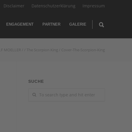
Disclaimer
Datenschutzerklärung
Impressum
ENGAGEMENT
PARTNER
GALERIE
LF MOELLER
/
/
The Scorpion King
/
Cover-The-Scorpion-King
SUCHE