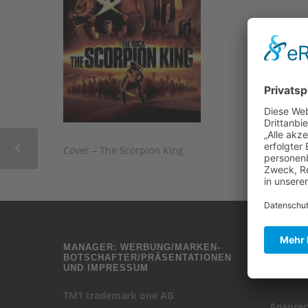
Cover – The Scorpion King
MANAGER: WERBUNG/MARKEN-
ANFRAG
BOTSCHAFTER/PRÄSENTATIONEN
UND IMPRESSUM
MCS – M
TM1 trademark one AG
Ansprec