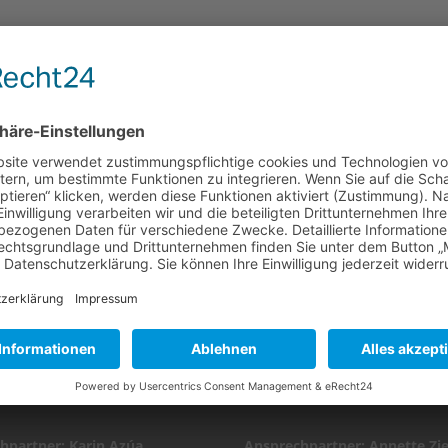
EN TV-SHOWS/QUIZ
ANFRAGEN PRESSE
edia Communication Service
ziererCOMMUNICATIONS G
hpartner: Karin Azúa
Ansprechpartner: Annette Zie