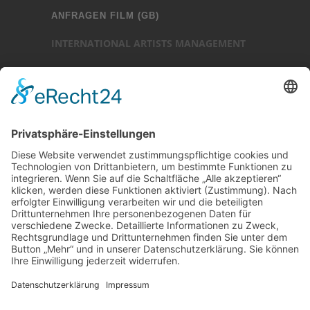
ANFRAGEN FILM (GB)
INTERNATIONAL ARTISTS MANAGEMENT
Ansprechpartner: Luc Chaudhary
25-27 Heath Street
Hampstead
London NW3 6TR (GB)
Ansprechpartner
Luc Chaudhary
+44 (0)20 7794 3705
www.internationalartistsmanagement.co.uk
internationalartistsmanagement.co.uk