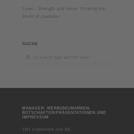
Cover – Strength and Honor: Creating the
World of ‚Gladiator‘
SUCHE
MANAGER: WERBUNG/MARKEN-
BOTSCHAFTER/PRÄSENTATIONEN UND
IMPRESSUM
TM1 trademark one AG