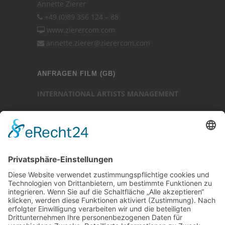
Annette Zierer
+49 (0)89 356 124 – 88
www.zierercom.com
annette.zierer@zierercom.com
ANFRAGEN FILM (GB)
INTERNATIONAL ARTISTS MANAGEMENT
Ansprechpartner: Luc Chaudhary
25-27 Heath Street
Hampstead
London NW3 6TR (GB)
Ansprechpartner
Luc Chaudhary
+44 (0)20 7794 3705