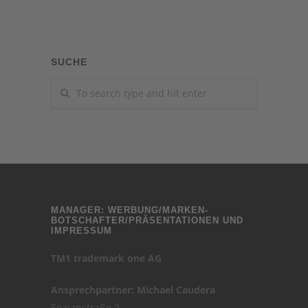
SUCHE
MANAGER: WERBUNG/MARKEN-
BOTSCHAFTER/PRÄSENTATIONEN UND
IMPRESSUM
TM1 trademark one AG
Ansprechpartner: Michael Caudera
Enzianstraße 2