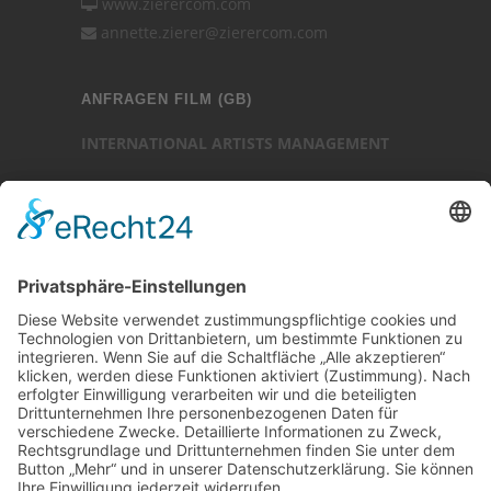
www.zierercom.com
annette.zierer@zierercom.com
ANFRAGEN FILM (GB)
INTERNATIONAL ARTISTS MANAGEMENT
Ansprechpartner: Luc Chaudhary
25-27 Heath Street
Hampstead
London NW3 6TR (GB)
Ansprechpartner
Luc Chaudhary
+44 (0)20 7794 3705
www.internationalartistsmanagement.co.uk
internationalartistsmanagement.co.uk