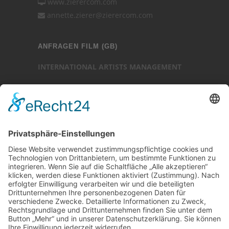
www.zierercom.com
annette.zierer@zierercom.com
ANFRAGEN FILM (GB)
INTERNATIONAL ARTISTS MANAGEMENT
Ansprechpartner: Luc Chaudhary
25-27 Heath Street
Hampstead
London NW3 6TR (GB)
Ansprechpartner
Luc Chaudhary
+44 (0)20 7794 3705
www.internationalartistsmanagement.co.uk
internationalartistsmanagement.co.uk