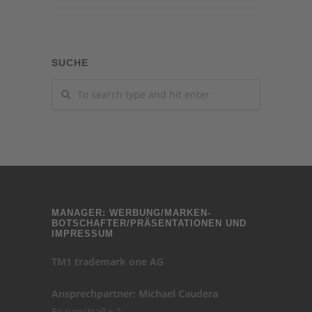
SUCHE
MANAGER: WERBUNG/MARKEN-
BOTSCHAFTER/PRÄSENTATIONEN UND
IMPRESSUM
TM1 trademark one AG
Ansprechpartner: Michael Caudera
Enzianstraße 2