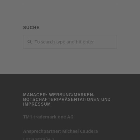
SUCHE
MANAGER: WERBUNG/MARKEN-
BOTSCHAFTER/PRÄSENTATIONEN UND
IMPRESSUM
TM1 trademark one AG
Ansprechpartner: Michael Caudera
Enzianstraße 2