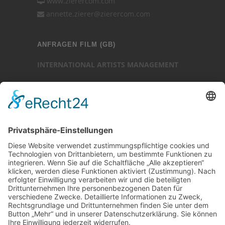
www.zierercom.com
annette.zierer@zierercom.com
ANFRAGEN FILM (GB)
INTERNATIONAL ARTISTS MANAGEMENT
Ansprechpartner: Luc Chaudhary
25-27 Heath Street
Hampstead
London NW3 6TR (GB)
Ansprechpartner
Luc Chaudhary
+44 (0)20 7794 3705
www.internationalartistsmanagement.co.uk
internationalartistsmanagement.co.uk