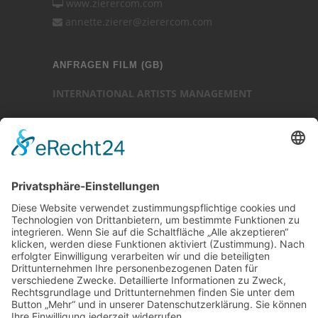
www.zierercom.com
annette.zierer@zierercom.com
ANFRAGEN FILM (GB)
INTERNATIONAL ARTISTS MANAGEMENT
Ansprechpartner: Luc Chaudhary
25-27 Heath Street
Hampstead
London NW3 6TR (GB)
Ansprechpartner
Luc Chaudhary
+44 (0)20 7794 3705
www.internationalartistsmanagement.co.uk
internationalartistsmanagement.co.uk