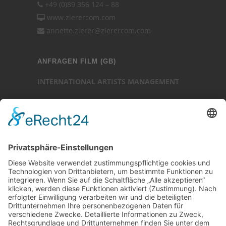
+49 (0)89 356 124 – 88
www.zierercom.com
annette.zierer@zierercom.com
ANFRAGEN FILM (GB)
INTERNATIONAL ARTISTS MANAGEMENT
Ansprechpartner: Luc Chaudhary
25-27 Heath Street
Hampstead
London NW3 6TR (GB)
Ansprechpartner
Luc Chaudhary
+44 (0)20 7794 3705
www.internationalartistsmanagement.co.uk