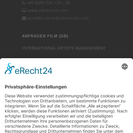
+49 (0)89 356 124 – 88
www.zierercom.com
annette.zierer@zierercom.com
ANFRAGEN FILM (GB)
INTERNATIONAL ARTISTS MANAGEMENT
Ansprechpartner: Luc Chaudhary
25-27 Heath Street
Hampstead
London NW3 6TR (GB)
Ansprechpartner
Luc Chaudhary
+44 (0)20 7794 3705
www.internationalartistsmanagement.co.uk