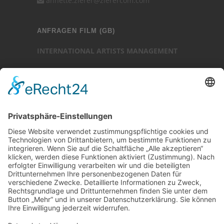
annette.zierer@zierercom.com
ANFRAGEN FILM (GB)
INTERNATIONAL ARTISTS MANAGEMENT
Ansprechpartner: Luc Chaudhary
25-27 Heath Street
Hampstead
London NW3 6TR (GB)
Ansprechpartner
Luc Chaudhary
+44 (0)20 7794 3705
www.internationalartistsmanagement.co.uk
internationalartistsmanagement.co.uk