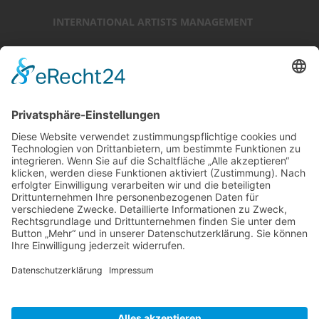
INTERNATIONAL ARTISTS MANAGEMENT
Ansprechpartner: Luc Chaudhary
25-27 Heath Street
Hampstead
London NW3 6TR (GB)
Ansprechpartner
Luc Chaudhary
+44 (0)20 7794 3705
www.internationalartistsmanagement.co.uk
internationalartistsmanagement.co.uk
© 2018 RALF MOELLER · by
BREITENGRAT .