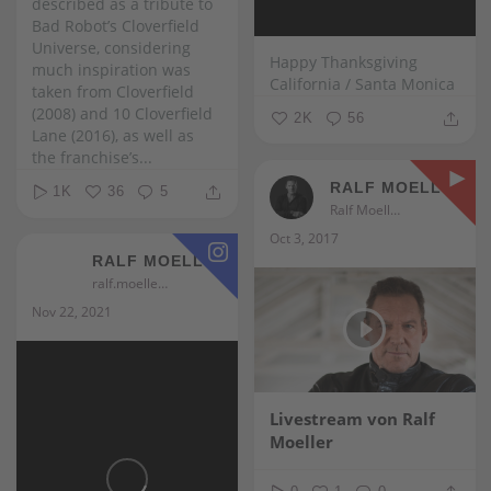
described as a tribute to
Bad Robot’s Cloverfield
Universe, considering
Happy Thanksgiving
much inspiration was
California / Santa Monica
taken from Cloverfield
(2008) and 10 Cloverfield
2K
56
Lane (2016), as well as
the franchise’s...
RALF MOELLER
1K
36
5
Ralf Moeller
Oct 3, 2017
RALF MOELLER
ralf.moeller
Nov 22, 2021
Livestream von Ralf
Moeller