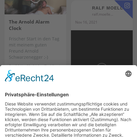
RALF MOELLER
ralf.moeller
The Arnold Alarm
Nov 16, 2021
Clock
Frischer Start in den Tag
mit meinem guten
Freund Arnold
Schwarzenegger ;-)
22K
216
10
Kalte Brise in HH today
:)Great City
19K
304