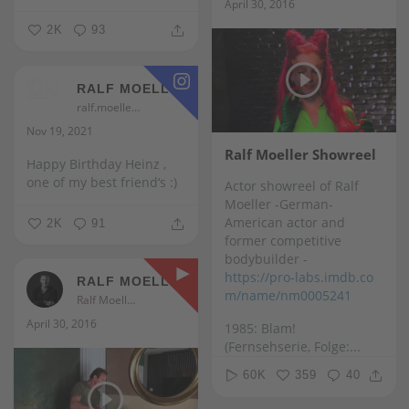
April 30, 2016
2K
93
RALF MOELLER
ralf.moeller
Nov 19, 2021
Ralf Moeller Showreel
Happy Birthday Heinz ,
one of my best friend‘s :)
Actor showreel of Ralf
Moeller -German-
American actor and
2K
91
former competitive
bodybuilder -
https://pro-labs.imdb.co
RALF MOELLER
m/name/nm0005241
Ralf Moeller
April 30, 2016
1985: Blam!
(Fernsehserie, Folge:...
60K
359
40