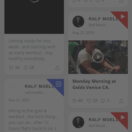
0
1
0
RALF MOELLER
Ralf Moeller
Aug 23, 2016
Getting ready for this
week , and starting with
an early workout , stay
healthy everybody
1K
28
Monday Morning at
RALF MOELLER
Golds Venice CA.
ralf.moeller
Nov 21, 2021
4K
28
2
biking to the gym &
workout , the best thing ,,
RALF MOELLER
you can do , after 12
Ralf Moeller
hours flight back to LA :)