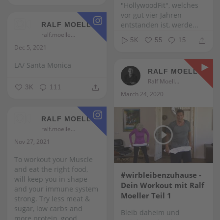
"HollywoodFit", welches
vor gut vier Jahren
entstanden ist, werde...
RALF MOELLER
ralf.moeller
5K
55
15
Dec 5, 2021
LA/ Santa Monica
RALF MOELLER
Ralf Moeller
3K
111
March 24, 2020
RALF MOELLER
ralf.moeller
Nov 27, 2021
To workout your Muscle
and eat the right food,
#wirbleibenzuhause -
will keep you in shape
Dein Workout mit Ralf
and your immune system
Moeller Teil 1
strong. Try less meat &
sugar, low carbs and
Bleib daheim und
more protein, good