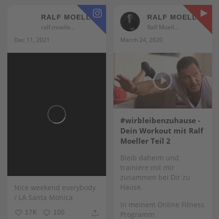
RALF MOELLER
RALF MOELLER
ralf.moeller
Ralf Moeller
Dec 11, 2021
March 24, 2020
#wirbleibenzuhause -
Dein Workout mit Ralf
Moeller Teil 2
Bleib daheim und
trainiere mit mir
zusammen bei Dir zu
Hause.
Nice weekend everybody
/ LA Santa Monica
In meinem Online Fitness
17K
105
Programm