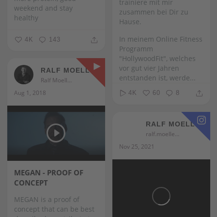
trainiere mit mir
weekend and stay
zusammen bei Dir zu
healthy
Hause.
In meinem Online Fitness
4K
143
Programm
"HollywoodFit", welches
vor gut vier Jahren
RALF MOELLER
entstanden ist, werde...
Ralf Moeller
Aug 1, 2018
4K
60
8
RALF MOELLER
ralf.moeller
Nov 25, 2021
MEGAN - PROOF OF
CONCEPT
MEGAN is a proof of
concept that can be best